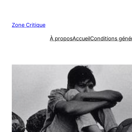
Aller
au
contenu
Zone Critique
À propos
Accueil
Conditions géné