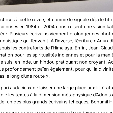
ctrices à cette revue, et comme le signale déjà le titre,
ai prises en 1984 et 2004 construisent une vision kal
ière. Plusieurs écrivains viennent prolonger ces pho
uistique qui l’envahit. À l’inverse, l’écriture d’Anura
depuis les contreforts de l’Himalaya. Enfin, Jean-Cla
ination pour les spiritualités indiennes et pour la man
 je suis, en Inde, un hindou pratiquant non croyant
 plus profondément païen également, pour qui la divin
s le long d’une route ».
pari audacieux de laisser une large place aux littéra
oie les textes à la dimension métaphysique d’Adonis ai
 de l’un des plus grands écrivains tchèques, Bohumil 