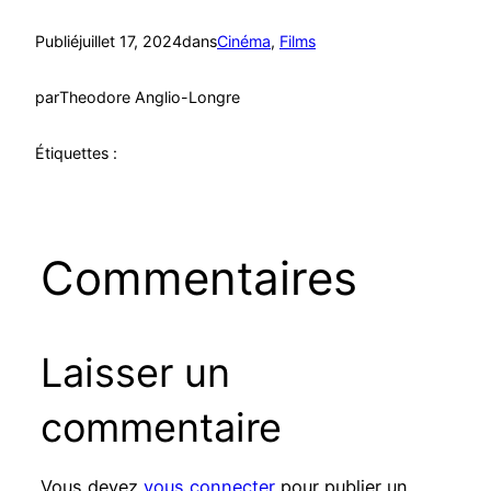
Publié
juillet 17, 2024
dans
Cinéma
, 
Films
par
Theodore Anglio-Longre
Étiquettes :
Commentaires
Laisser un
commentaire
Vous devez
vous connecter
pour publier un