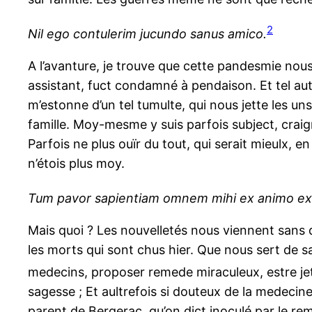
2
Nil ego contulerim jucundo sanus amico.
A l’avanture, je trouve que cette pandesmie nous 
assistant, fuct condamné à pendaison. Et tel autr
m’estonne d’un tel tumulte, qui nous jette les uns
famille. Moy-mesme y suis parfois subject, craig
Parfois ne plus ouïr du tout, qui serait mieulx,
n’étois plus moy.
Tum pavor sapientiam omnem mihi ex animo ex
Mais quoi ? Les nouvelletés nous viennent sans 
les morts qui sont chus hier. Que nous sert de s
medecins, proposer remede miraculeux, estre je
sagesse ; Et aultrefois si douteux de la medecin
parent de Bergerac, qu’on dict inoculé par le rem