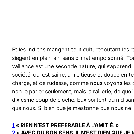
Et les Indiens mangent tout cuit, redoutant les r
siegent en plein air, sans climat empoisonné. T
vaillance est une seconde nature, qui s’apprend, 
société, qui est saine, amicitieuse et douce en 
charge, et de rudesse, comme nous voyons les ch
non le parler seulement, mais la raillerie, de qu
dixiesme coup de cloche. Eux sortent du nid sans
que nous. Si bien que je m’estonne que nous ne le
1
« RIEN N’EST PREFERABLE À L’AMITIÉ. »
2
« AVEC DU BON SENS, IL N’EST RIEN QUE JE