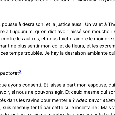
pousse à desraison, et la justice aussi. Un valet à T
e à Lugdunum, qu’on dict avoir laissé son mouchoir sur
 contre les aultres, et nous faict craindre le moindre 
nant ne plus sentir mon collet de fleurs, et les excre
 en ces temps troublés. Je hay la desraison ambiante 
3
pectorat
que ayons consenti. Et laisse à part mon espouse, qui
avoir, si nous ne pouvons agir. Et ceulx mesme qui son
tés dans les ravins pour menterie ?
Adeo pavor etiam 
e, suis meshuy tenté par cette cure incertaine : Mais 
ede, eut un troisieme membre lui pousser sur la teste.