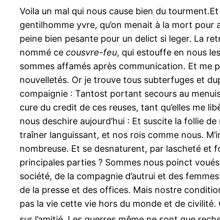
Voila un mal qui nous cause bien du tourment.Et
gentilhomme yvre, qu’on menait à la mort pour av
peine bien pesante pour un delict si leger. La re
nommé ce
cousvre-feu
, qui estouffe en nous le
sommes affamés après communication. Et me plaise
nouvelletés. Or je trouve tous subterfuges et du
compaignie : Tantost portant secours au menuisier,
cure du credit de ces reuses, tant qu’elles me li
nous deschire aujourd’hui : Et suscite la follie 
traîner languissant, et nos rois comme nous. M’i
nombreuse. Et se desnaturent, par lascheté et foi
principales parties ? Sommes nous poinct voués 
société, de la compagnie d’autrui et des femmes. C
de la presse et des offices. Mais nostre conditio
pas la vie cette vie hors du monde et de civilité
sur l’amitié. Les guerres même ne sont que rech