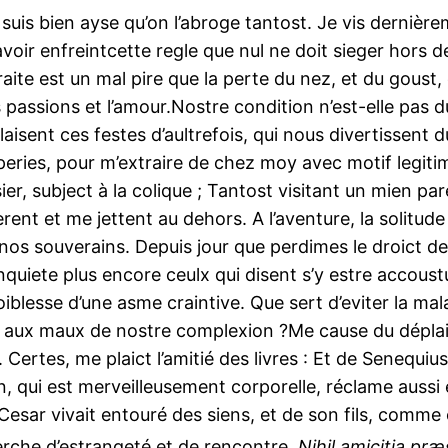
 suis bien ayse qu’on l’abroge tantost. Je vis derni
oir enfreintcette regle que nul ne doit sieger hors de
traite est un mal pire que la perte du nez, et du goust
s passions et l’amour.Nostre condition n’est-elle pas 
nt ces festes d’aultrefois, qui nous divertissent du 
peries, pour m’extraire de chez moy avec motif legit
 subject à la colique ; Tantost visitant un mien paren
bèrent et me jettent au dehors. A l’aventure, la solitu
de nos souverains. Depuis jour que perdimes le droict d
nquiete plus encore ceulx qui disent s’y estre accoust
blesse d’une asme craintive. Que sert d’eviter la malad
aux maux de nostre complexion ?Me cause du déplaisir 
ertes, me plaict l’amitié des livres : Et de Senequius,
n, qui est merveilleusement corporelle, réclame aussi 
. Cesar vivait entouré des siens, et de son fils, com
erche d’estrangeté et de rencontre.
Nihil amicitia præ