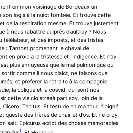
èrement en mon voisinage de Bordeaux un
 son logis à la nuict tombée. Et trouve cette
, et de la respiration mesme. Et trouve justement
due à nous rabattre aulprès d’aultruy ? Nous
télélabeur, et des imposts, et des tristes
ime : Tantost promenant le cheval de
t en proie à la tristesse et l’indigence. Et n’ay
de est plus ennuyeuse que le mal pulmonique qui
e sortir comme il nous plaict, ne faisons que
umés, et preferer la retraite à la compagnie
ie, la colique et la cosvid, qui sont nos
cette vie cloistréeà part soy, loin de la
 Cicero, Tacitus. Et l’estude en ma tour, éloigné
et queste des frères de chair et d’os. Et ne croy
me on sait. Epicurus ecrict des choses memorables
1
stabilius
. Et Horacius,