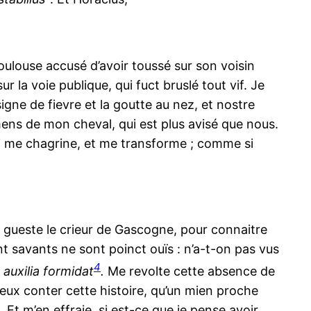
houlouse accusé d’avoir toussé sur son voisin
 la voie publique, qui fuct bruslé tout vif. Je
signe de fievre et la goutte au nez, et nostre
mens de mon cheval, qui est plus avisé que nous.
qui me chagrine, et me transforme ; comme si
 gueste le crieur de Gascogne, pour connaitre
t savants ne sont poinct ouïs : n’a-t-on pas vus
4
auxilia formidat
.
Me revolte cette absence de
veux conter cette histoire, qu’un mien proche
 Et m’en effraie, si est-ce que je pense avoir