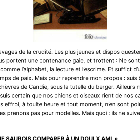
avages de la crudité. Les plus jeunes et dispos questen
ous portent une contenance gaie, et trottent : Ne son
comme l’alphabet, la lecture et l’escrime. Et suffict d
temps de paix. Mais pour reprendre mon propos : suis
èvres de Candie, sous la tutelle du berger. Ailleurs
oi suis certain que nos chiens et oiseaux rient de nos
 effroi, à toulte heure et tout moment, n’en sont poi
s prenons pas pour modelles. Mais quoi : ils ne suive
 NE SAUROIS COMPARER À UN DOULX AMI. »